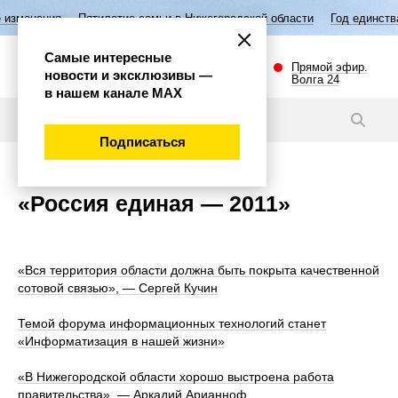
ния
Пятилетие семьи в Нижегородской области
Год единства народ
Самые интересные
Прямой эфир.
новости и эксклюзивы —
Волга 24
в нашем канале МАХ
Темы
Подписаться
«Россия единая — 2011»
«Вся территория области должна быть покрыта качественной
сотовой связью», — Сергей Кучин
Темой форума информационных технологий станет
«Информатизация в нашей жизни»
«В Нижегородской области хорошо выстроена работа
правительства», — Аркадий Арианноф