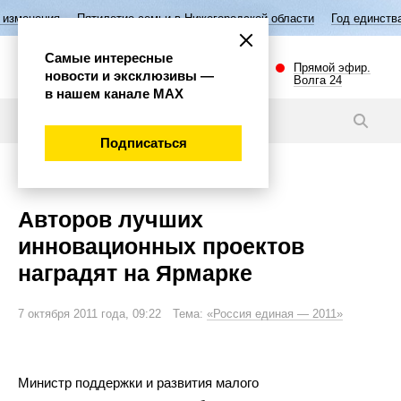
Пятилетие семьи в Нижегородской области
Год единства народов Ро
Самые интересные
Прямой эфир.
новости и эксклюзивы —
Волга 24
в нашем канале МАХ
Новости
Подписаться
Общество
Авторов лучших
инновационных проектов
наградят на Ярмарке
7 октября 2011 года, 09:22 Тема:
«Россия единая — 2011»
Министр поддержки и
развития малого