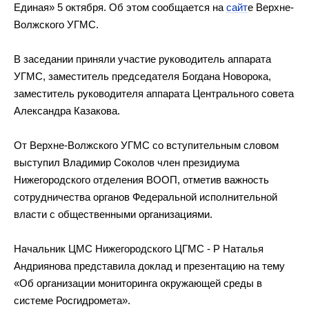
Единая
»
5 октября. Об
этом сообщается на
сайт
е Верхне-
Волжского УГМС.
В
заседании приняли участие руководитель аппарата
УГМС, заместитель председателя Богдана Новорока,
заместитель руководителя аппарата Центрального совета
Александра Казакова.
От
Верхне-Волжского
УГМС со
вступительным словом
выступил Владимир Соколов член президиума
Нижегородского отделения ВООП, отметив важность
сотрудничества органов Федеральной исполнительной
власти с
общественными организациями.
Начальник ЦМС Нижегородского ЦГМС
-
Р
Наталья
Андриянова представила доклад и
презентацию на
тему
«
Об
организации мониторинга окружающей среды в
системе Росгидромета
»
.