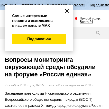
ятилетие семьи в Нижегородской области
Год единства народов Росси
Самые интересные
Прямой эфир.
новости и эксклюзивы —
Волга 24
в нашем канале МАХ
Новости
Подписаться
Общество
Вопросы мониторинга
окружающей среды обсудили
на форуме «Россия единая»
7 октября 2011 года, 09:55 Тема:
«Россия единая — 2011»
Заседание президиума Нижегородского отделения
Всероссийского общества охраны природы (ВООП)
состоялось в
рамках XI
международного форума
«
Россия