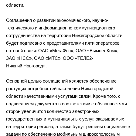
области.
Соглашения о
развитии экономического,
научно-
технического
и
информационно-коммуникационного
сотрудничества на
территории Нижегородской области
будет подписано с
представителями пяти операторов
сотовой связи:
ОАО
«
МегаФон
»
,
ОАО
«
ВымпелКом
»
,
ЗАО
«
НСС
»
,
ОАО
«
МТС
»
,
ООО
«
ТЕЛЕ2-
Нижний Новгород
»
.
Основной целью соглашений является обеспечение
растущих потребностей населения Нижегородской
области качественными услугами связи. Кроме того, с
подписанием документа в
соответствии с
обязанностями
сторон увеличится количество электронных
государственных и
муниципальных услуг, оказываемых
на
территории региона, а
также будут решены социальные
задачи по
обеспечению мобильным широкополосным