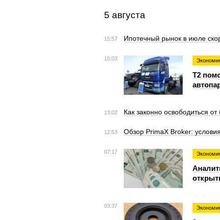
5 августа
Ипотечный рынок в июле ско
15:57
15:03
Экономи
T2 пом
автопа
Как законно освободиться от
13:02
Обзор PrimaX Broker: услови
12:53
07:17
Экономи
Аналит
открыт
03:37
Экономи