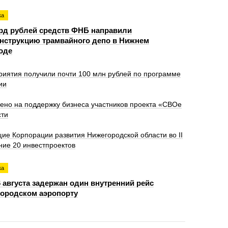
ка
лрд рублей средств ФНБ направили
онструкцию трамвайного депо в Нижнем
оде
иятия получили почти 100 млн рублей по программе
ии
лено на поддержку бизнеса участников проекта «СВОе
сти
е Корпорации развития Нижегородской области во II
ние 20 инвестпроектов
ка
 августа задержан один внутренний рейс
городском аэропорту