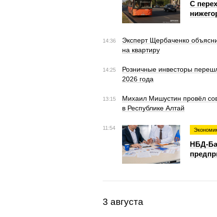
С пере
нижего
Эксперт Щербаченко объясни
14:36
на квартиру
Розничные инвесторы перешли
14:25
2026 года
Михаил Мишустин провёл сов
13:15
в Республике Алтай
11:54
Экономи
НБД-Ба
предпр
3 августа