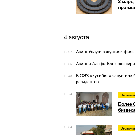
3 млрд
произв
4 августа
Авито Услуги запустили филь
16:07
Авито и Альфа-Банк расшири
15:55
В ОЭЗ «Кулибин» запустили 
15:48
резидентов
15:24
Экономи
Более 
бизнес
15:04
Экономи