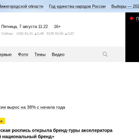
Нижегородской области
Год единства народов России
Выборы — 20
П
Пятница
, 7 августа
11:22
16+
Сейчас
USD
81,41
▲0,48
EUR
94,06
▲0,87
ервью
Фото
Темы
Видео
ии вырос на 38% с начала года
ка
ская роспись открыла бренд-туры акселератора
 национальный бренд»