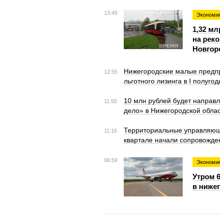
13:49
Экономи
1,32 м
на рек
Новгор
Нижегородские малые предпр
12:55
льготного лизинга в I полугод
10 млн рублей будет направ
11:50
дело» в Нижегородской обла
Территориальные управляющи
11:16
квартале начали сопровожде
06:59
Экономи
Утром 6
в ниже