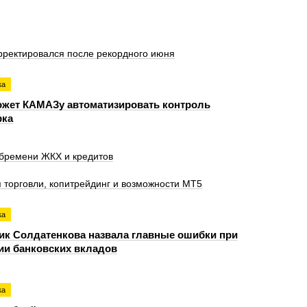
рректировался после рекордного июня
ка
ожет КАМАЗу автоматизировать контроль
рка
 бремени ЖКХ и кредитов
я торговли, копитрейдинг и возможности MT5
ка
ик Солдатенкова назвала главные ошибки при
ии банковских вкладов
ка