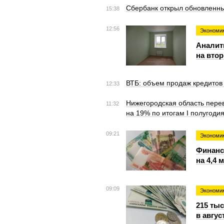
Сбербанк открыл обновленны
15:38
12:56
Экономи
Аналит
на вто
ВТБ: объем продаж кредитов
12:33
Нижегородская область пере
11:32
на 19% по итогам I полугоди
09:21
Экономи
Финанс
на 4,4 
09:09
Экономи
215 ты
в авгус