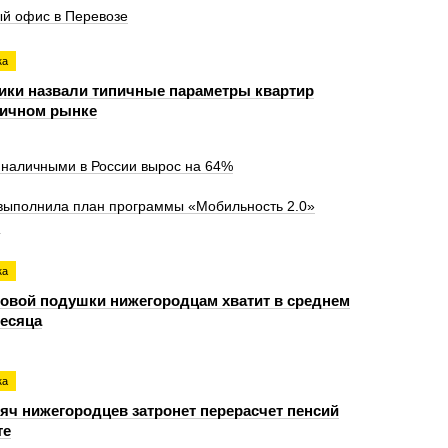
й офис в Перевозе
ка
ики назвали типичные параметры квартир
ричном рынке
 наличными в России вырос на 64%
выполнила план программы «Мобильность 2.0»
я
ка
овой подушки нижегородцам хватит в среднем
месяца
ка
сяч нижегородцев затронет перерасчет пенсий
те