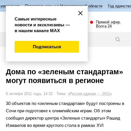
ятилетие семьи в Нижегородской области
Год единства народов Росси
Самые интересные
Прямой эфир.
новости и эксклюзивы —
Волга 24
в нашем канале МАХ
Новости
Подписаться
Общество
Дома по «зеленым стандартам»
могут появиться в регионе
6 октября 2011 года, 14:32 Тема:
«Россия единая — 2011»
30 объектов по
«
зеленым стандартам
»
будут построены в
Сочи при подготовке к
олимпийским играм. Об
этом
сообщил директор центра
«
Зеленые стандарты
»
Рашид
Измаилов во
время круглого стола в
рамках XVІ