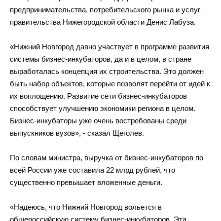
предпринимательства, потребительского рынка и
услуг
правительства Нижегородской области Денис Лабуза.
«
Нижний Новгород давно участвует в
программе развития
системы
бизнес-инкубаторов
, да
и
в
целом, в
стране
выработалась концепция их
строительства. Это должен
быть набор объектов, которые позволят перейти от
идей к
их
воплощению. Развитие сети
бизнес-инкубаторов
способствует улучшению экономики региона в
целом.
Бизнес-инкубаторы
уже очень востребованы среди
выпускников вузов
»
,
-
сказал Щеголев.
По
словам министра, выручка от
бизнес-инкубаторов
по
всей России уже составила 22
млрд
рублей, что
существенно превышает вложенные деньги.
«
Надеюсь, что Нижний Новгород вольется в
общероссийскую систему
бизнес-инкубаторов
. Эта