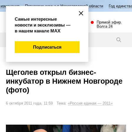
тилетие семьи в Нижегородской области
Год единства народов Росси
Самые интересные
Прямой эфир.
новости и эксклюзивы —
Волга 24
в нашем канале МАХ
Фото
Подписаться
Экономика
Щеголев открыл бизнес-
инкубатор в Нижнем Новгороде
(фото)
6 октября 2011 года, 11:59 Тема:
«Россия единая — 2011»