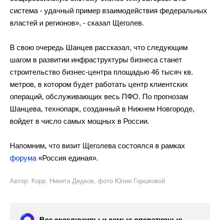
система
-
удачный пример взаимодействия федеральных
властей и
регионов
»
,
-
сказал Щеголев.
В
свою очередь Шанцев рассказал, что следующим
шагом в
развитии инфраструктуры бизнеса станет
строительство
бизнес-центра
площадью 46 тысяч кв.
метров, в
котором будет работать центр клиентских
операций, обслуживающих весь ПФО. По
прогнозам
Шанцева, технопарк, созданный в
Нижнем Новгороде,
войдет в
число самых мощных в
России.
Напомним, что визит Щеголева состоялся в
рамках
форума
«
Россия единая
»
.
Автор: Корр. Никита Дедков, фото Юлии Горшковой
Все эксклюзивы и самые оперативные