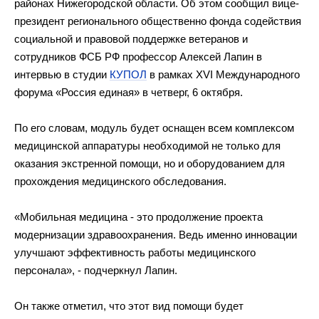
районах Нижегородской области. Об
этом сообщил
вице-
президент
регионального общественно фонда содействия
социальной и
правовой поддержке ветеранов и
сотрудников ФСБ РФ
профессор Алексей Лапин в
интервью в
студии
КУПОЛ
в
рамках XVІ Международного
форума
«
Россия единая
»
в
четверг, 6 октября.
По
его словам, модуль будет оснащен всем комплексом
медицинской аппаратуры необходимой не
только для
оказания экстренной помощи, но
и
оборудованием для
прохождения медицинского обследования.
«
Мобильная медицина
-
это продолжение проекта
модернизации здравоохранения. Ведь именно инновации
улучшают эффективность работы медицинского
персонала
»
,
-
подчеркнул Лапин.
Он
также отметил, что этот вид помощи будет