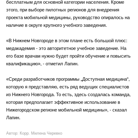
бесплатным для основной категории населения. Кроме
этого, при выборе пилотных регионов для внедрения
проекта мобильной медицины, руководство опиралось на
наличие в
округе крупного учебного заведения.
«
В
Нижнем Новгороде в
этом плане есть большой плюс:
медакадемия
-
это авторитетное учебное заведение. На
его базе врачам нужно будет пройти обучение и
повысить
квалификацию
»
,
-
отметил Лапин.
«
Среди разработчиков программы
„
Доступная медицина
“
,
которую я
представляю, есть ряд ведущих специалистов
из
Нижнего Новгорода. То
есть, здесь создалась команда,
которая предполагает эффективное использование в
Нижегородском регионе мобильной медицины
»
,
-
сказал
Лапин.
Автор: Корр. Милена Черевко