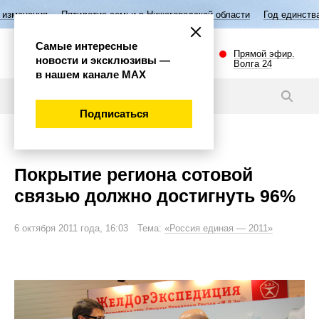
я
Пятилетие семьи в Нижегородской области
Год единства народов 
Самые интересные
Прямой эфир.
новости и эксклюзивы —
Волга 24
в нашем канале МАХ
Фото
Подписаться
Общество
Покрытие региона сотовой
связью должно достигнуть 96%
6 октября 2011 года, 16:03 Тема:
«Россия единая — 2011»