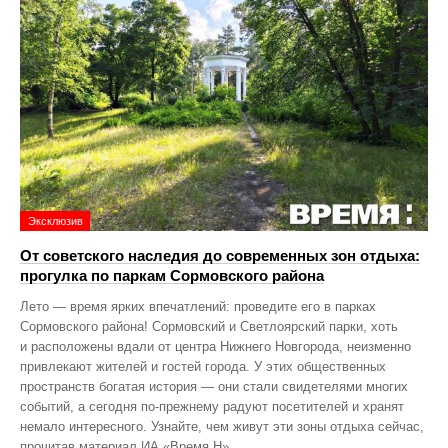
Эксклюзив
От советского наследия до современных зон отдыха:
прогулка по паркам Сормовского района
Лето — время ярких впечатлений: проведите его в парках
Сормовского района! Сормовский и Светлоярский парки, хоть
и расположены вдали от центра Нижнего Новгорода, неизменно
привлекают жителей и гостей города. У этих общественных
пространств богатая история — они стали свидетелями многих
событий, а сегодня по‑прежнему радуют посетителей и хранят
немало интересного. Узнайте, чем живут эти зоны отдыха сейчас,
прочитав материал ИА «Время Н».