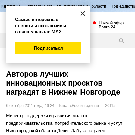
Пятилетие семьи в Нижегородской области
Год единства народов 
Самые интересные
Прямой эфир.
новости и эксклюзивы —
Волга 24
в нашем канале МАХ
Новости
Подписаться
Общество
Авторов лучших
инновационных проектов
наградят в Нижнем Новгороде
6 октября 2011 года, 16:24 Тема:
«Россия единая — 2011»
Министр поддержки и
развития малого
предпринимательства, потребительского рынка и
услуг
Нижегородской области Денис Лабуза наградит