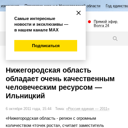
ятилетие семьи в Нижегородской области
Год единства народов Росс
Самые интересные
Прямой эфир.
новости и эксклюзивы —
Волга 24
в нашем канале МАХ
Новости
Подписаться
Общество
Нижегородская область
обладает очень качественным
человеческим ресурсом —
Ильницкий
6 октября 2011 года, 15:44 Тема:
«Россия единая — 2011»
«
Нижегородская область
-
регион с
огромным
количеством
«
точек роста
»
, считает заместитель