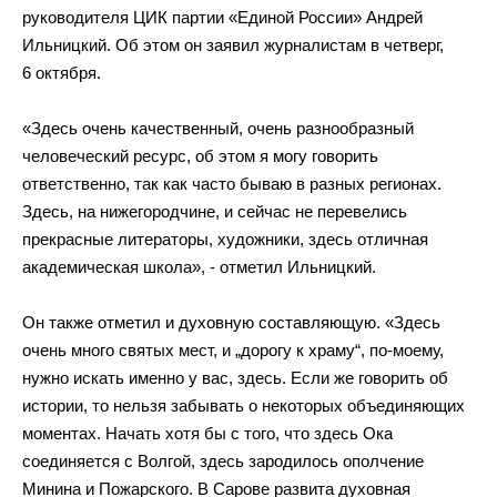
руководителя ЦИК партии
«
Единой России
»
Андрей
Ильницкий. Об
этом он
заявил журналистам в
четверг,
6 октября.
«
Здесь очень качественный, очень разнообразный
человеческий ресурс, об
этом я
могу говорить
ответственно, так как часто бываю в
разных регионах.
Здесь, на
нижегородчине, и
сейчас не
перевелись
прекрасные литераторы, художники, здесь отличная
академическая школа
»
,
-
отметил Ильницкий.
Он
также отметил и
духовную составляющую.
«
Здесь
очень много святых мест, и
„
дорогу к
храму
“
,
по-моему
,
нужно искать именно у
вас, здесь. Если
же говорить об
истории, то
нельзя забывать о
некоторых объединяющих
моментах. Начать хотя
бы с
того, что здесь Ока
соединяется с
Волгой, здесь зародилось ополчение
Минина и
Пожарского. В
Сарове развита духовная