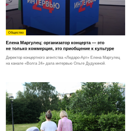
Общество
Елена Маргулец: организатор концерта — это
не только коммерция, это приобщение к культуре
Директор концертного агентства «Ледаро-Арт» Елена Маргулец
на канале «Волга 24» дала интервью Ольге Дудукиной.