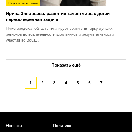
Наука и технологии
Ирина Зиновьева: развитие талантливых детей —
первоочередная задача
Нижегородская область планирует войти в пятерку лучших
регионов по вовлеченности школьников и результативности
участия во ВсОШ.
Показать ещё
1
2
3
4
5
6
7
Новости
Политика