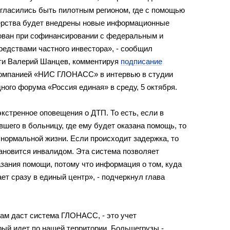
гласились быть пилотным регионом, где с
помощью
нерства будет внедрены новые информационные
ован при софинансировании с
федеральным и
редствами частного инвестора
»
,
-
сообщил
ти Валерий Шанцев, комментируя
подписание
омпанией
«
НИС ГЛОНАСС
»
в
интервью в
студии
дного форума
«
Россия единая
»
в
среду, 5 октября.
экстренное оповещения о
ДТП. То
есть, если в
вшего в
больницу, где ему будет оказана помощь, то
нормальной жизни. Если происходит задержка, то
ановится инвалидом. Эта система позволяет
азания помощи, потому что информация о
том, куда
ет сразу в
единый центр
»
,
-
подчеркнул глава
нам даст система ГЛОНАСС,
-
это учет
рый идет по
нашей территории. Большегрузы
-