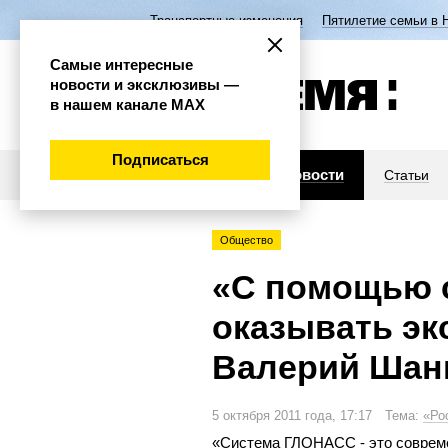
Транспортные изменения
Пятилетие семьи в 
Самые интересные
новости и эксклюзивы —
в нашем канале МАХ
Подписаться
Новости
Статьи
Общество
«С помощью 
оказывать эк
Валерий Шан
5 октября 2011 года, 17:17 Тема:
«Ро
«
Система ГЛОНАСС
-
это соврем