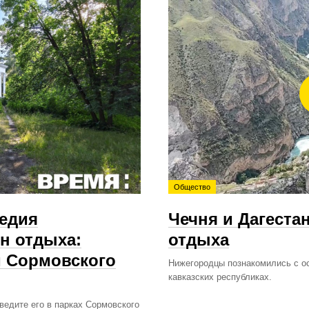
Общество
ледия
Чечня и Дагеста
н отдыха:
отдыха
м Сормовского
Нижегородцы познакомились с о
кавказских республиках.
ведите его в парках Сормовского