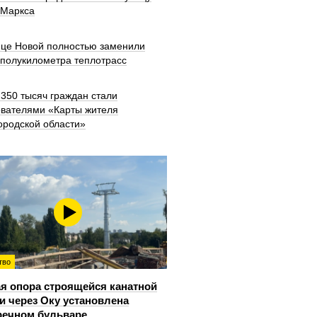
 Маркса
ице Новой полностью заменили
 полукилометра теплотрасс
350 тысяч граждан стали
ователями «Карты жителя
ородской области»
тво
я опора строящейся канатной
и через Оку установлена
речном бульваре