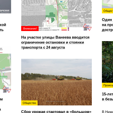
Общес
Один 
кой
на пр
Внимание!
ть
достр
На участке улицы Ванеева вводится
ограничение остановки и стоянки
транспорта с 24 августа
Происш
15-ле
ем
в без
Общество
а
Сбор урожая стартовал в «большом»
В Ниж