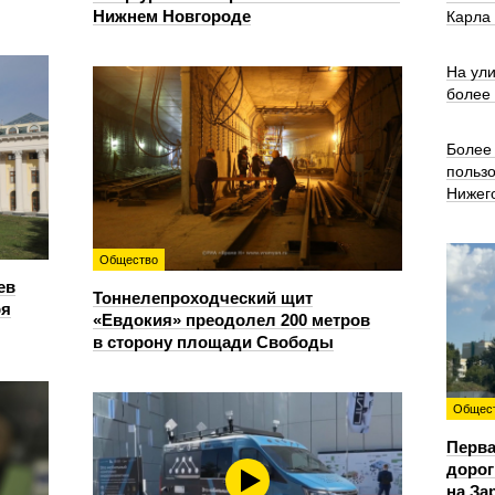
Нижнем Новгороде
Карла
На ул
более
Более 
польз
Нижег
Общество
ев
Тоннелепроходческий щит
ря
«Евдокия» преодолел 200 метров
в сторону площади Свободы
Общес
Перва
дорог
на За