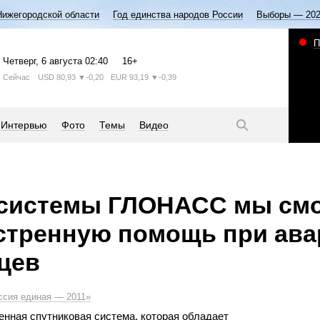
Нижегородской области
Год единства народов России
Выборы — 20
П
Четверг
, 6 августа
02:40
16+
Сейчас
USD
80,93
▼-0,20
EUR
93,19
▼-0,39
Интервью
Фото
Темы
Видео
системы ГЛОНАСС мы см
стренную помощь при ава
цев
ссия единая — 2011»
енная спутниковая система, которая обладает