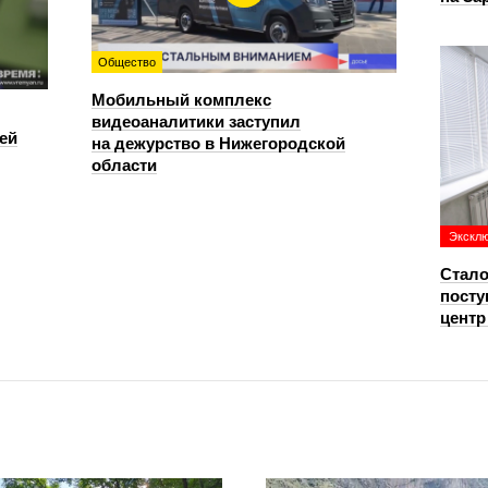
Общество
Мобильный комплекс
видеоаналитики заступил
ей
на дежурство в Нижегородской
области
Экскл
Стало
посту
цент