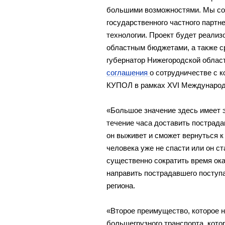
большими возможностями. Мы
со
государственного частного парт
технологии. Проект будет реализ
областным бюджетами, а
также с
губернатор Нижегородской облас
соглашения
о
сотрудничестве с
к
КУПОЛ в
рамках XVІ Междунаро
«
Большое значение здесь имеет 
течение часа доставить пострада
он
выживет и
сможет вернуться к
человека уже не
спасти или он
ст
существенно сократить время ок
направить пострадавшего поступа
региона.
«
Второе преимущество, которое 
большегрузного транспорта, кото