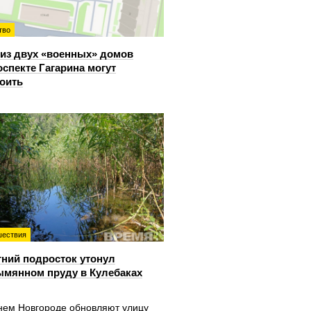
тво
из двух «военных» домов
оспекте Гагарина могут
оить
ествия
тний подросток утонул
ымянном пруду в Кулебаках
нем Новгороде обновляют улицу