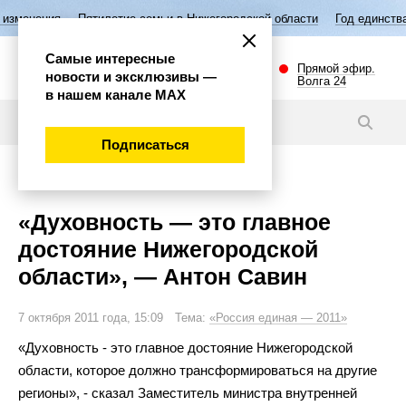
Пятилетие семьи в Нижегородской области
Год единства народов Ро
Самые интересные
Прямой эфир.
новости и эксклюзивы —
Волга 24
в нашем канале МАХ
Новости
Подписаться
Общество
«Духовность — это главное
достояние Нижегородской
области», — Антон Савин
7 октября 2011 года, 15:09 Тема:
«Россия единая — 2011»
«
Духовность
-
это главное достояние Нижегородской
области, которое должно трансформироваться на
другие
регионы
»
,
-
сказал Заместитель министра внутренней