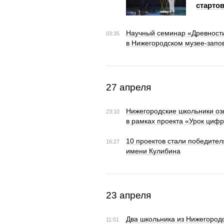
старто
Научный семинар «Древности
03:35
в Нижегородском музее-запо
27 апреля
Нижегородские школьники оз
23:10
в рамках проекта «Урок циф
10 проектов стали победите
16:27
имени Кулибина
23 апреля
Два школьника из Нижегород
11:51