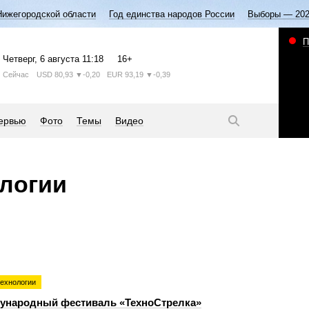
Нижегородской области
Год единства народов России
Выборы — 20
П
Четверг
, 6 августа
11:18
16+
Сейчас
USD
80,93
▼-0,20
EUR
93,19
▼-0,39
ервью
Фото
Темы
Видео
ологии
технологии
ународный фестиваль «ТехноСтрелка»