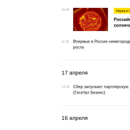
15:49
Наука и 
Россий
солнеч
Впервые в России нижегород
11:36
роста
17 апреля
Сбер запускает партнёрскую 
13:10
(ГигаЧат Бизнес)
16 апреля