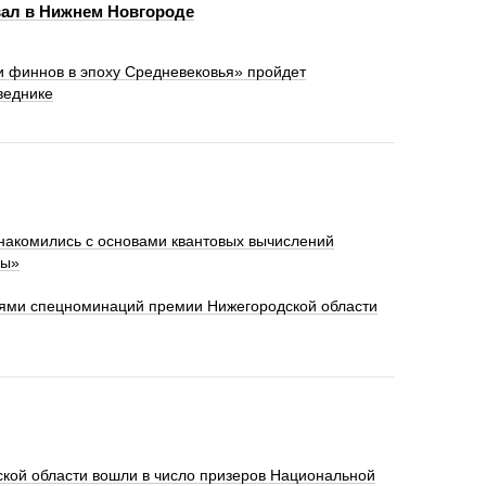
вал в Нижнем Новгороде
 финнов в эпоху Средневековья» пройдет
веднике
накомились с основами квантовых вычислений
ры»
лями спецноминаций премии Нижегородской области
ской области вошли в число призеров Национальной