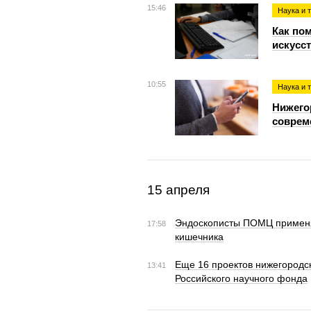
15:46
Наука и 
Как по
искусс
10:55
Наука и 
Нижего
соврем
15 апреля
Эндоскописты ПОМЦ применя
17:58
кишечника
Еще 16 проектов нижегородс
13:41
Российского научного фонда