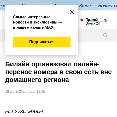
ятилетие семьи в Нижегородской области
Год единства народов Росси
Самые интересные
Прямой эфир.
новости и эксклюзивы —
Волга 24
в нашем канале МАХ
Новости
Подписаться
Наука и технологии
Билайн организовал онлайн-
перенос номера в свою сеть вне
домашнего региона
18 июня 2026 года, 12:35
Erid: 2VSb5wDUcFt.