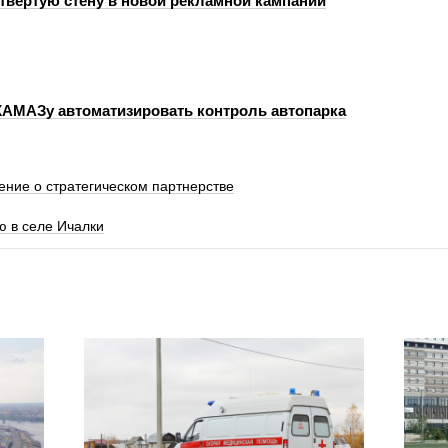
етвертую стену в новой рекламной кампании
КАМАЗу автоматизировать контроль автопарка
ение о стратегическом партнерстве
ю в селе Ичалки