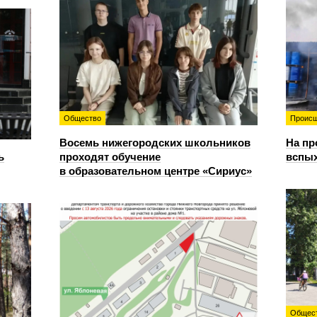
Общество
Происш
Восемь нижегородских школьников
На пр
ь
проходят обучение
вспы
в образовательном центре «Сириус»
Общес