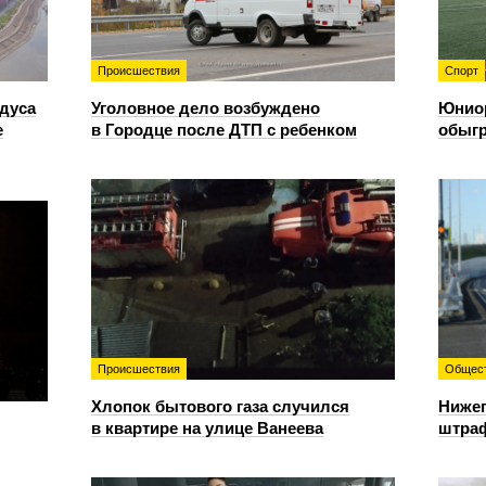
Происшествия
Спорт
адуса
Уголовное дело возбуждено
Юнио
е
в Городце после ДТП с ребенком
обыгр
Происшествия
Общес
Хлопок бытового газа случился
Нижег
в квартире на улице Ванеева
штраф