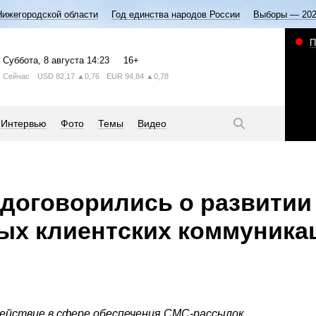
Нижегородской области
Год единства народов России
Выборы — 20
П
Суббота
, 8 августа
14:23
16+
Сейчас
USD
82,17
▲0,76
EUR
94,84
▲0,78
Интервью
Фото
Темы
Видео
 договорились о развитии
ых клиентских коммуника
ействие в сфере обеспечения СМС-рассылок.