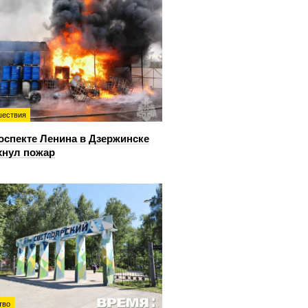
ествия
оспекте Ленина в Дзержинске
хнул пожар
тво