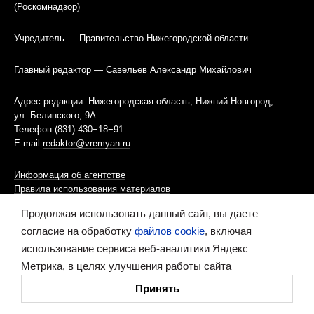
(Роскомнадзор)
Учредитель — Правительство Нижегородской области
Главный редактор — Савельев Александр Михайлович
Адрес редакции: Нижегородская область, Нижний Новгород,
ул. Белинского, 9А
Телефон (831) 430−18−91
E-mail
redaktor@vremyan.ru
Информация об агентстве
Правила использования материалов
Продолжая использовать данный сайт, вы даете
Информационная политика использования «cookies»-файлов
согласие на обработку
файлов cookie
, включая
использование сервиса веб-аналитики Яндекс
Ресурс содержит материалы 16+
Метрика, в целях улучшения работы сайта
Сделано в digital-агентстве
Принять