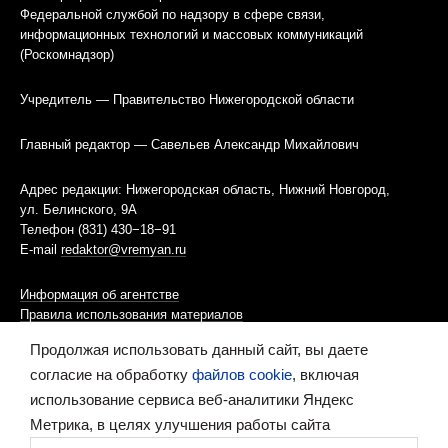
Федеральной службой по надзору в сфере связи,
информационных технологий и массовых коммуникаций
(Роскомнадзор)
Учредитель — Правительство Нижегородской области
Главный редактор — Савельев Александр Михайлович
Адрес редакции: Нижегородская область, Нижний Новгород,
ул. Белинского, 9А
Телефон (831) 430−18−91
E-mail
redaktor@vremyan.ru
Информация об агентстве
Правила использования материалов
Продолжая использовать данный сайт, вы даете
Информационная политика использования «cookies»-файлов
согласие на обработку
файлов cookie
, включая
использование сервиса веб-аналитики Яндекс
Ресурс содержит материалы 16+
Метрика, в целях улучшения работы сайта