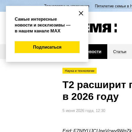
Транспортные изменения
Пятилетие семьи в 
Самые интересные
новости и эксклюзивы —
в нашем канале МАХ
Подписаться
Новости
Статьи
Наука и технологии
Т2 расширит 
в 2026 году
5 июня 2026 года, 12:30
Erid: F7NfYUJCUneVcwy9WqZk