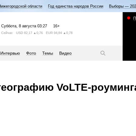
Нижегородской области
Год единства народов России
Выборы — 20
П
Суббота
, 8 августа
03:27
16+
Сейчас
USD
82,17
▲0,76
EUR
94,84
▲0,78
Интервью
Фото
Темы
Видео
географию VoLTE-роуминга
.