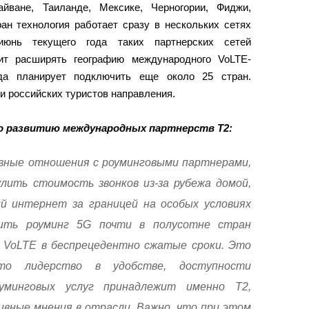
айване, Таиланде, Мексике, Черногории, Фиджи,
ан технология работает сразу в нескольких сетях
июнь текущего года таких партнерских сетей
ит расширять географию международного VoLTE-
да планирует подключить еще около 25 стран.
и российских туристов направления.
по развитию международных партнерств Т2:
вные отношения с роуминговыми партнерами,
лить стоимость звонков из-за рубежа домой,
й интернет за границей на особых условиях
тить роуминг 5G почти в полусотне стран
 VoLTE в беспрецедентно сжатые сроки. Это
то лидерство в удобстве, доступности
уминговых услуг принадлежит именно Т2,
вные мнения в отрасли. Важно, что при этом