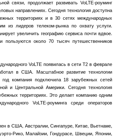
ьной связи, продолжает развивать VoLTE-роуминг
еловых направлениях. Сегодня технология доступна
бежных территориях и в 30 сетях международных
им из лидеров телеком-рынка по охвату услуги.
анирует увеличить географию сервиса почти вдвое.
и пользуются около 70 тысяч путешественников
дународного VoLTE появилась в сети Т2 в феврале
аботал в США. Масштабное развитие технологии
а год компания подключила 18 зарубежных сетей
ной и Центральной Америки. Сегодня технология
рубежных территориях. Это делает компанию одним
дународного VoLTE-роуминга среди операторов
ен в США, Австралии, Сингапуре, Китае, Вьетнаме,
эрто-Рико, Малайзии, Гондурасе, Швеции, Японии,