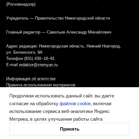
(Роскомнадзор)
Учредитель — Правительство Нижегородской области
Главный редактор — Савельев Александр Михайлович
Адрес редакции: Нижегородская область, Нижний Новгород,
ул. Белинского, 9А
Телефон (831) 430−18−91
E-mail
redaktor@vremyan.ru
Информация об агентстве
Правила использования материалов
Продолжая использовать данный сайт, вы даете
Информационная политика использования «cookies»-файлов
согласие на обработку
файлов cookie
, включая
использование сервиса веб-аналитики Яндекс
Ресурс содержит материалы 16+
Метрика, в целях улучшения работы сайта
Сделано в digital-агентстве
Принять