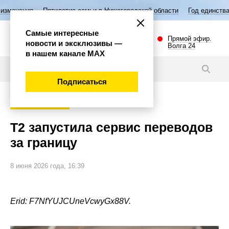
ятилетие семьи в Нижегородской области
Год единства народов Росс
Самые интересные
Прямой эфир.
новости и эксклюзивы —
Волга 24
в нашем канале МАХ
Новости
Подписаться
Наука и технологии
Т2 запустила сервис переводов
за границу
8 июня 2026 года, 16:39
Erid: F7NfYUJCUneVcwyGx88V.