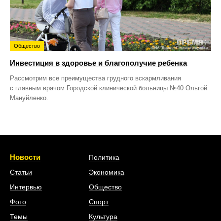
Общество
Инвестиция в здоровье и благополучие ребенка
Рассмотрим все преимущества грудного вскармливания
с главным врачом Городской клинической больницы №40 Ольгой
Мануйленко.
Новости
Политика
Статьи
Экономика
Интервью
Общество
Фото
Спорт
Темы
Культура