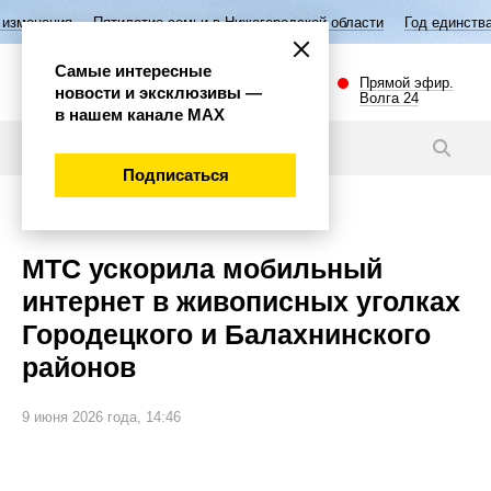
етие семьи в Нижегородской области
Год единства народов России
Самые интересные
Прямой эфир.
новости и эксклюзивы —
Волга 24
в нашем канале МАХ
Новости
Подписаться
Наука и технологии
МТС ускорила мобильный
интернет в живописных уголках
Городецкого и Балахнинского
районов
9 июня 2026 года, 14:46