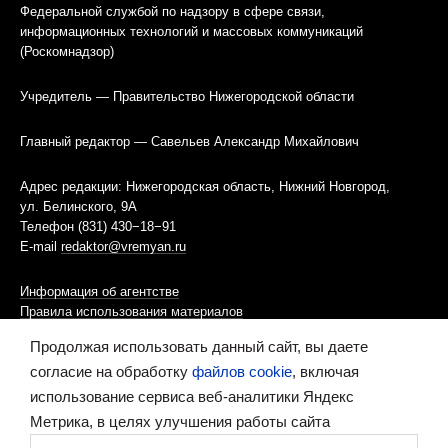
Федеральной службой по надзору в сфере связи,
информационных технологий и массовых коммуникаций
(Роскомнадзор)
Учредитель — Правительство Нижегородской области
Главный редактор — Савельев Александр Михайлович
Адрес редакции: Нижегородская область, Нижний Новгород,
ул. Белинского, 9А
Телефон (831) 430−18−91
E-mail
redaktor@vremyan.ru
Информация об агентстве
Правила использования материалов
Продолжая использовать данный сайт, вы даете
Информационная политика использования «cookies»-файлов
согласие на обработку
файлов cookie
, включая
использование сервиса веб-аналитики Яндекс
Ресурс содержит материалы 16+
Метрика, в целях улучшения работы сайта
Сделано в digital-агентстве