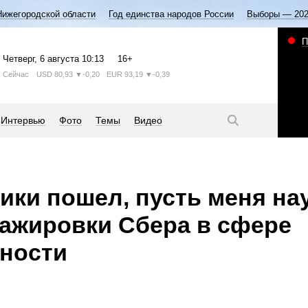
Нижегородской области
Год единства народов России
Выборы — 20
П
Четверг
, 6 августа
10:13
16+
Сейчас
USD
80,93
▼-0,20
EUR
93,19
▼-0,39
Интервью
Фото
Темы
Видео
ики пошел, пусть меня на
ажировки Сбера в сфере
ности