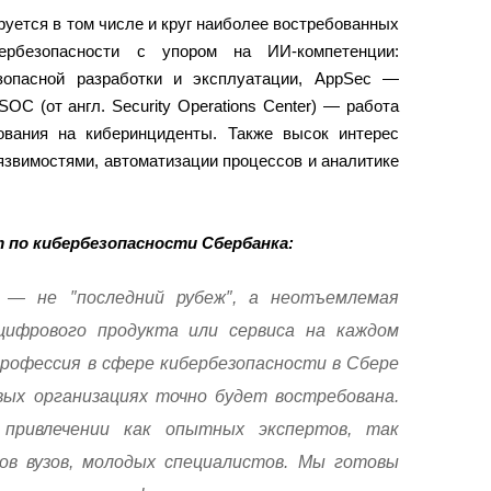
уется в том числе и круг наиболее востребованных
ербезопасности с упором на ИИ-компетенции:
опасной разработки и эксплуатации, AppSec ―
C (от англ. Security Operations Center) ― работа
ования на киберинциденты. Также высок интерес
язвимостями, автоматизации процессов и аналитике
т по кибербезопасности Сбербанка:
 — не ″последний рубеж″, а неотъемлемая
ифрового продукта или сервиса на каждом
Профессия в сфере кибербезопасности в Сбере
вых организациях точно будет востребована.
привлечении как опытных экспертов, так
ов вузов, молодых специалистов. Мы готовы