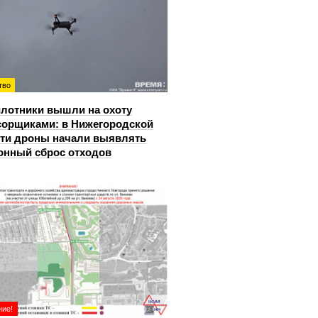
тво
лотники вышли на охоту
сорщиками: в Нижегородской
ти дроны начали выявлять
онный сброс отходов
ие!