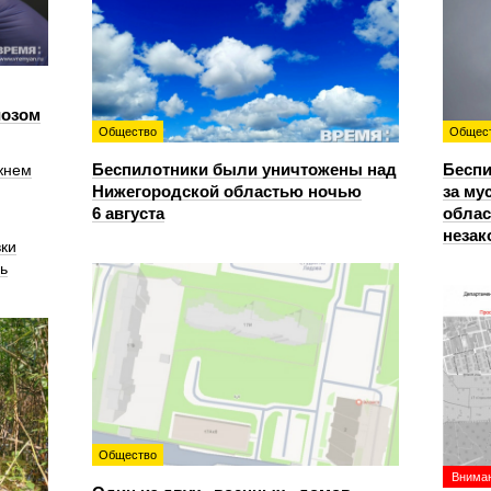
иозом
Общество
Общес
Беспилотники были уничтожены над
Беспи
жнем
Нижегородской областью ночью
за му
6 августа
облас
незак
вки
ь
Общество
Вниман