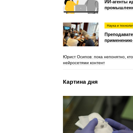
ИИ-агенты ид
промышленн
Наука и техноло
Преподавате
применению 
Юрист Осипов: пока непонятно, кто
нейросетями контент
Картина дня