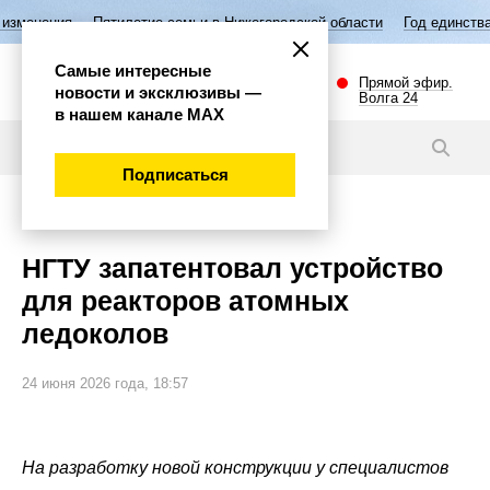
Пятилетие семьи в Нижегородской области
Год единства народов Ро
Самые интересные
Прямой эфир.
новости и эксклюзивы —
Волга 24
в нашем канале МАХ
Новости
Подписаться
Наука и технологии
НГТУ запатентовал устройство
для реакторов атомных
ледоколов
24 июня 2026 года, 18:57
На разработку новой конструкции у специалистов