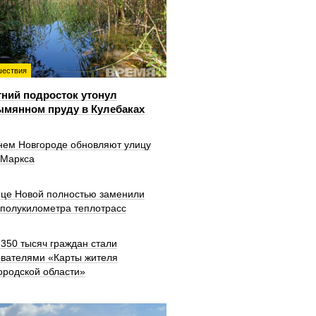
ествия
тний подросток утонул
ымянном пруду в Кулебаках
нем Новгороде обновляют улицу
 Маркса
ице Новой полностью заменили
 полукилометра теплотрасс
350 тысяч граждан стали
ователями «Карты жителя
ородской области»