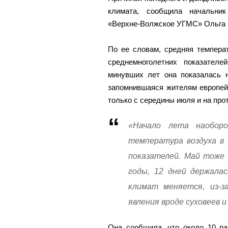
климата, сообщила начальник
«Верхне-Волжское УГМС» Ольга М
По ее словам, средняя темпера
среднемноголетних показател
минувших лет она показалась н
запомнившаяся жителям европей
только с середины июля и на про
«Начало лета наобор
температура воздуха в
показателей. Май тоже 
годы, 12 дней держала
климат меняется, из-з
явления вроде суховеев 
Она сообщила, что около 10 ра