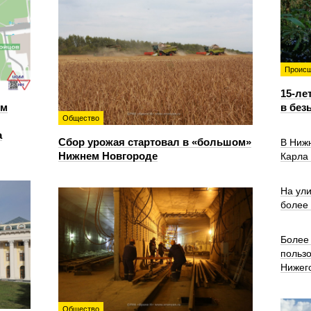
Происш
15-ле
ем
в без
Общество
а
Сбор урожая стартовал в «большом»
В Ниж
Нижнем Новгороде
Карла
На ул
более
Более 
польз
Нижег
Общество