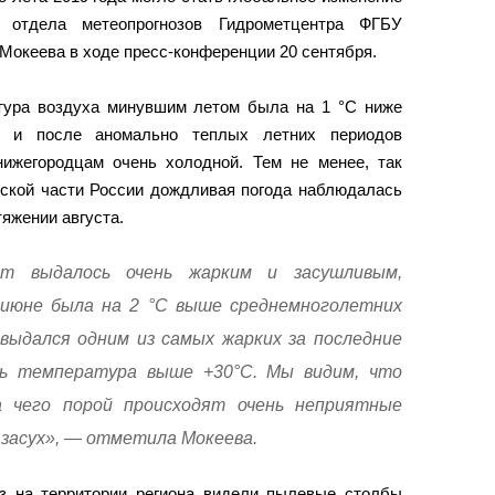
 отдела метеопрогнозов Гидрометцентра ФГБУ
океева в ходе пресс-конференции 20 сентября.
тура воздуха минувшим летом была на 1 °C ниже
ей и после аномально теплых летних периодов
ижегородцам очень холодной. Тем не менее, так
ской части России дождливая погода наблюдалась
тяжении августа.
от выдалось очень жарким и засушливым,
 июне была на 2 °C выше среднемноголетних
выдался одним из самых жарких за последние
сь температура выше +30°С. Мы видим, что
а чего порой происходят очень неприятные
и засух», — отметила Мокеева.
з на территории региона видели пылевые столбы