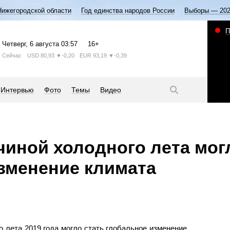
Нижегородской области
Год единства народов России
Выборы — 20
П
Четверг
, 6 августа
03:57
16+
Сейчас
USD
80,93
▼-0,20
EUR
93,19
▼-0,39
Интервью
Фото
Темы
Видео
чиной холодного лета мог
зменение климата
 лета 2019 года могло стать глобальное изменение