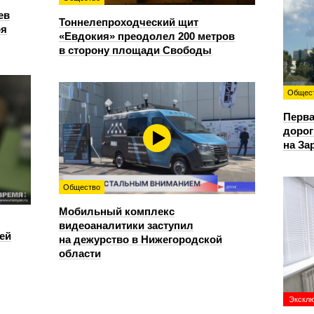
ев
Тоннелепроходческий щит
ря
«Евдокия» преодолел 200 метров
в сторону площади Свободы
Общес
Перва
дорог
на За
Общество
Мобильный комплекс
видеоаналитики заступил
ей
на дежурство в Нижегородской
области
Экскл