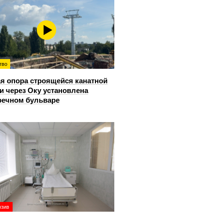
тво
я опора строящейся канатной
и через Оку установлена
речном бульваре
юзив