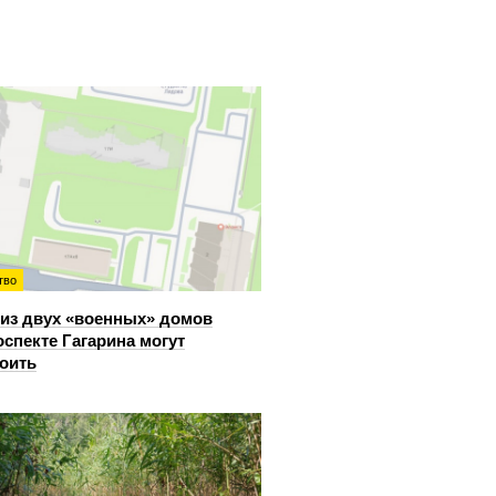
тво
из двух «военных» домов
оспекте Гагарина могут
оить