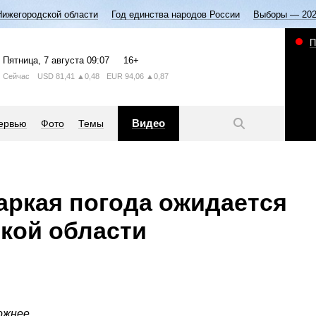
Нижегородской области
Год единства народов России
Выборы — 20
П
Пятница
, 7 августа
09:07
16+
Сейчас
USD
81,41
▲0,48
EUR
94,06
▲0,87
Видео
ервью
Фото
Темы
ркая погода ожидается
кой области
ожнее.