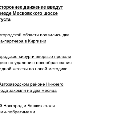
тороннее движение введут
оезде Московского шоссе
густа
городской области появились два
а-партнера в Киргизии
ородские хирурги впервые провели
цию по удалению новообразования
идной железы по новой методике
 Автозаводском районе Нижнего
рода закрыли на два месяца
й Новгород и Бишкек стали
ами-побратимами