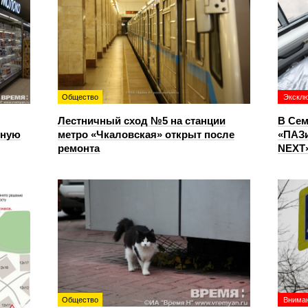
Общество
Экскл
Лестничный сход №5 на станции
В Сем
чную
метро «Чкаловская» открыт после
«ПАЗи
ремонта
NEXT»
Общество
Вниман