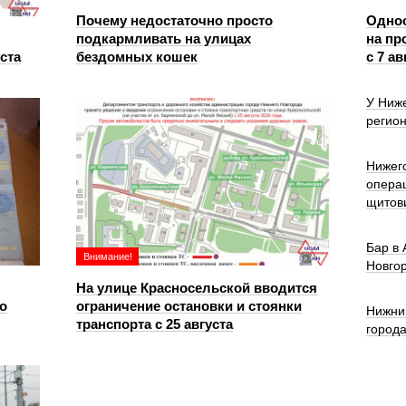
Почему недостаточно просто
Однос
подкармливать на улицах
на пр
уста
бездомных кошек
с 7 ав
У Ниже
регион
Нижег
опера
щитов
Бар в
Внимание!
Новго
На улице Красносельской вводится
о
ограничение остановки и стоянки
Нижни
транспорта с 25 августа
город