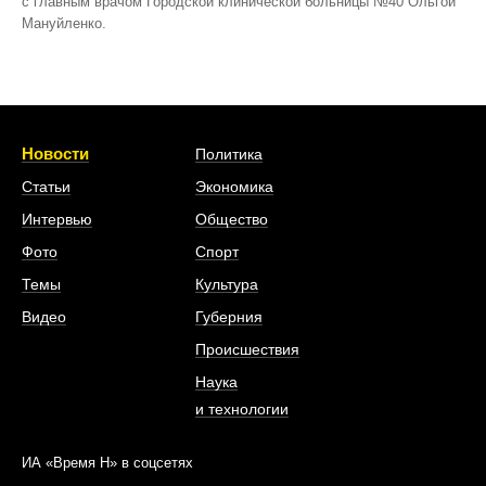
с главным врачом Городской клинической больницы №40 Ольгой
Мануйленко.
Новости
Политика
Статьи
Экономика
Интервью
Общество
Фото
Спорт
Темы
Культура
Видео
Губерния
Происшествия
Наука
и технологии
ИА «Время Н» в соцсетях