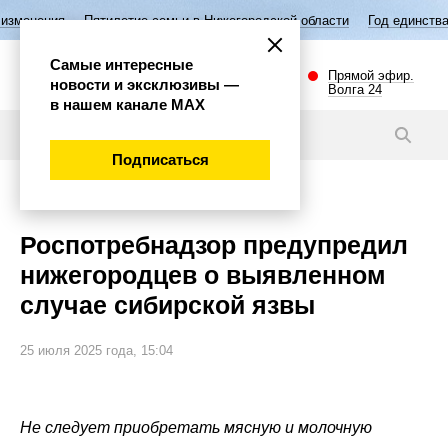
тилетие семьи в Нижегородской области
Год единства народов Росси
Самые интересные
Прямой эфир.
новости и эксклюзивы —
Волга 24
в нашем канале МАХ
Новости
Подписаться
Губерния
Роспотребнадзор предупредил
нижегородцев о выявленном
случае сибирской язвы
25 июля 2025 года, 15:04
Не следует приобретать мясную и молочную