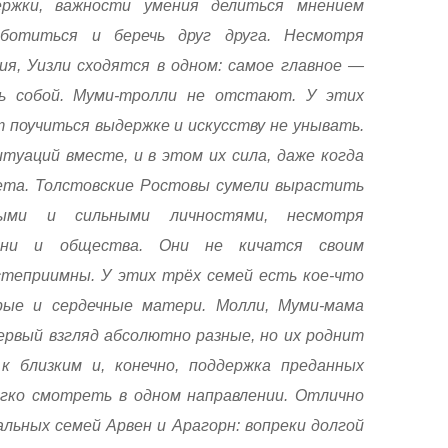
ержки, важности умения делиться мнением
аботиться и беречь друг друга. Несмотря
ия, Уизли сходятся в одном: самое главное —
ь собой. Муми-тролли не отстают. У этих
 поучиться выдержке и искусству не унывать.
туаций вместе, и в этом их сила, даже когда
ета. Толстовские Ростовы сумели вырастить
ными и сильными личностями, несмотря
ени и общества. Они не кичатся своим
степриимны. У этих трёх семей есть кое-что
ые и сердечные матери. Молли, Муми-мама
ервый взгляд абсолютно разные, но их роднит
 близким и, конечно, поддержка преданных
егко смотреть в одном направлении. Отлично
льных семей Арвен и Арагорн: вопреки долгой