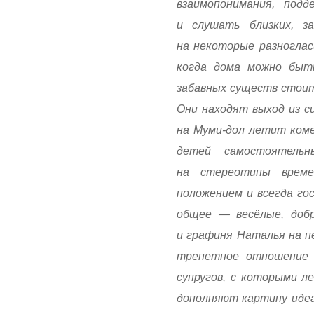
взаимопонимания, подд
и слушать близких, з
на некоторые разноглас
когда дома можно быт
забавных существ стоит
Они находят выход из си
на Муми-дол летит ком
детей самостоятель
на стереотипы врем
положением и всегда го
общее — весёлые, добр
и графиня Наталья на п
трепетное отношение к
супругов, с которыми л
дополняют картину идеа