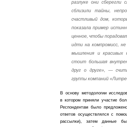
разлуке они сберегли 
сблизили тайны, непр
счастливый дом, котор
показала пример истинн
ценное, чтобы порадоват
идти на компромисс, не
мышления и красивых к
стоит большая внутрен
друг о друге», — счи
группы компаний «Литре
В основу методологии исследов
в котором приняли участие бол
Респондентам было предложено
ответов осуществлялся с пом
рассылки), затем данные б