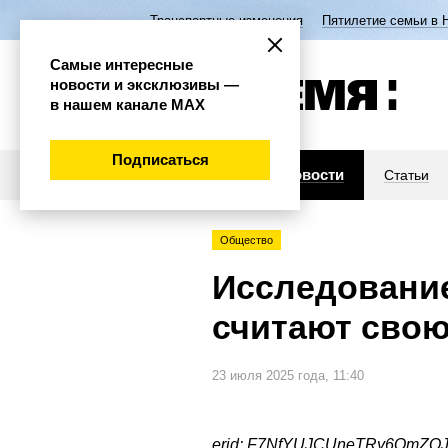
Транспортные изменения
Пятилетие семьи в 
Самые интересные
новости и эксклюзивы —
в нашем канале МАХ
Подписаться
Новости
Статьи
Общество
Исследование
считают сво
23 июля 2025 года, 11:40
erid: F7NfYUJCUneTRy6QmZQ