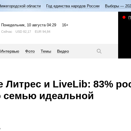
Нижегородской области
Год единства народов России
Выборы — 20
П
Понедельник
, 10 августа
04:29
16+
Сейчас
USD
82,17
EUR
94,84
Интервью
Фото
Темы
Видео
 Литрес и LiveLib: 83% ро
ю семью идеальной
J