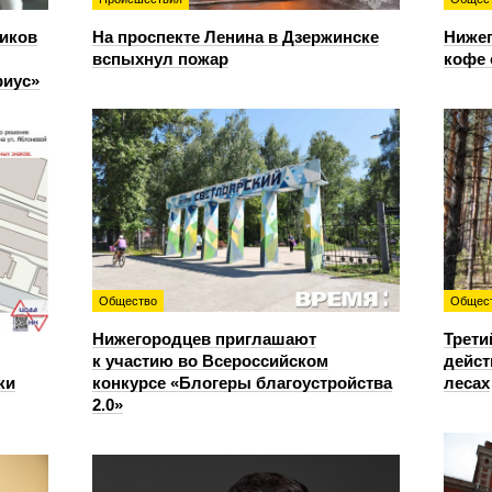
иков
На проспекте Ленина в Дзержинске
Нижег
вспыхнул пожар
кофе 
риус»
Общество
Общес
Нижегородцев приглашают
Трети
к участию во Всероссийском
дейст
ки
конкурсе «Блогеры благоустройства
лесах
2.0»