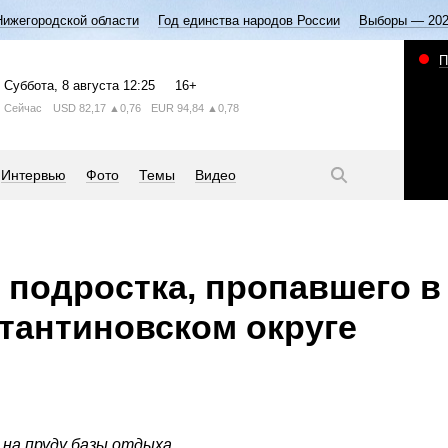
Нижегородской области
Год единства народов России
Выборы — 20
П
Суббота
, 8 августа
12:25
16+
Сейчас
USD
82,17
▲0,76
EUR
94,84
▲0,78
Интервью
Фото
Темы
Видео
 подростка, пропавшего в
тантиновском округе
на пруду базы отдыха.