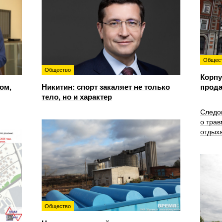
Общес
Общество
Корпу
ом,
Никитин: спорт закаляет не только
прода
тело, но и характер
Следо
о трав
отдых
Общество