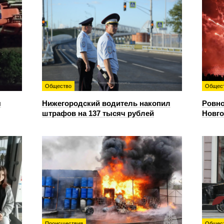
Общество
Общес
я
Нижегородский водитель накопил
Ровно
штрафов на 137 тысяч рублей
Новго
Происшествия
Общес