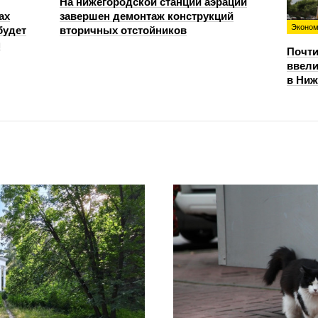
На нижегородской станции аэрации
ах
завершен демонтаж конструкций
Эконом
будет
вторичных отстойников
м
Почти
ввели
в Ниж