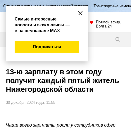
топливом в Нижегородской области
Транспортные изменения
Пятиле
Самые интересные
Прямой эфир.
новости и эксклюзивы —
Волга 24
в нашем канале МАХ
Новости
Подписаться
Общество
13-ю зарплату в этом году
получит каждый пятый житель
Нижегородской области
30 декабря 2024 года, 11:55
Чаще всего зарплаты росли у сотрудников сфер