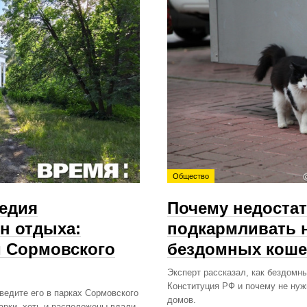
Общество
ледия
Почему недоста
н отдыха:
подкармливать 
м Сормовского
бездомных коше
Эксперт рассказал, как бездом
Конституция РФ и почему не нуж
ведите его в парках Сормовского
домов.
арки, хоть и расположены вдали