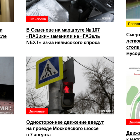
Эксклюзив
Происш
и
В Семенове на маршруте № 107
Смерт
сле
«ПАЗики» заменили на «ГАЗель
легко
NEXT» из‑за невысокого спроса
столк
мусо
Внимание!
Одностороннее движение введут
Вниман
на проезде Московского шоссе
Движе
с 7 августа
к мет