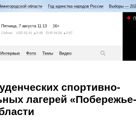
Нижегородской области
Год единства народов России
Выборы — 20
П
Пятница
, 7 августа
11:13
16+
Сейчас
USD
81,41
▲0,48
EUR
94,06
▲0,87
Интервью
Фото
Темы
Видео
уденческих спортивно-
ных лагерей «Побережье-
области