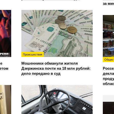
за ми
Происшествия
Общес
е
Мошенники обманули жителя
етом
Дзержинска почти на 18 млн рублей:
Россе
дело передано в суд
декла
проду
облас