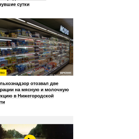
нувшие сутки
тво
льхознадзор отозвал две
рации на мясную и молочную
кцию в Нижегородской
ти