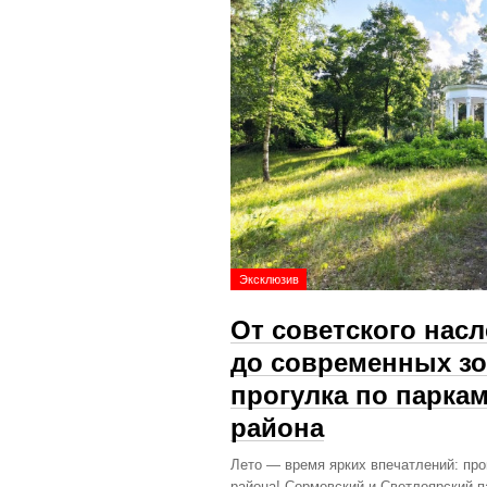
Эксклюзив
От советского нас
до современных зо
прогулка по парка
района
Лето — время ярких впечатлений: про
района! Сормовский и Светлоярский п