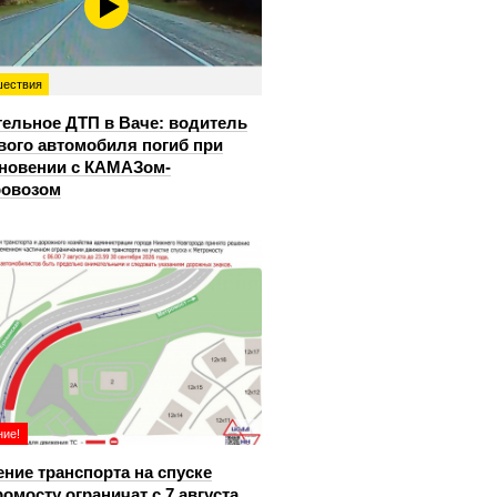
ествия
ельное ДТП в Ваче: водитель
вого автомобиля погиб при
новении с КАМАЗом-
ровозом
ие!
ние транспорта на спуске
ромосту ограничат с 7 августа