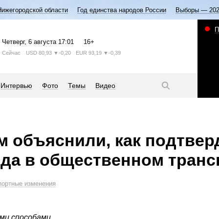
Нижегородской области
Год единства народов России
Выборы — 20
П
Четверг
, 6 августа
17:01
16+
Сейчас
USD
80,93
▼-0,20
EUR
93,19
▼-0,39
Интервью
Фото
Темы
Видео
 объяснили, как подтвер
да в общественном транс
портные изменения
ми способами.