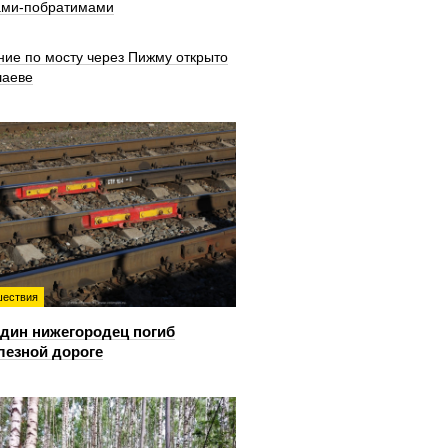
ами-побратимами
ние по мосту через Пижму открыто
шаеве
ествия
дин нижегородец погиб
лезной дороге