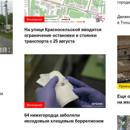
город
Движе
Внимание!
в Тон
На улице Красносельской вводится
ограничение остановки и стоянки
транспорта с 25 августа
Происш
ли
Еще о
на же
Внимание!
64 нижегородца заболели
иксодовым клещевым боррелиозом