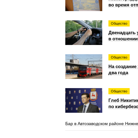
во время от
Общество
Двенадцать 
в отношении
Общество
На создание
два года
Общество
Глеб Никити
по кибербезо
Бар в Автозаводском районе Нижне