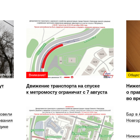
Внимание!
Общес
ут
Движение транспорта на спуске
Ниже
к метромосту ограничат с 7 августа
о пра
во вр
ровели
Бар в
ования
Новго
дике
Нижни