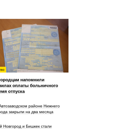
тво
городцам напомнили
вилах оплаты больничного
емя отпуска
 Автозаводском районе Нижнего
рода закрыли на два месяца
й Новгород и Бишкек стали