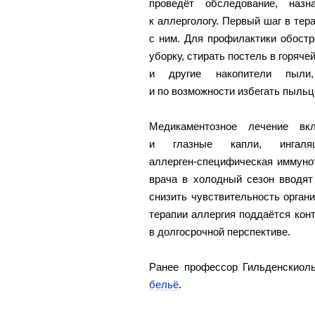
проведёт обследование, наз
к аллергологу. Первый шаг в тер
с ним. Для профилактики обост
уборку, стирать постель в горяч
и другие накопители пыли
и по возможности избегать пыльц
Медикаментозное лечение вкл
и глазные капли, ингаля
аллерген‑специфическая иммуно
врача в холодный сезон вводят
снизить чувствительность орган
терапии аллергия поддаётся кон
в долгосрочной перспективе.
Ранее профессор Гильденскиол
бельё
.