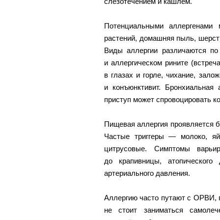
слезотечением и кашлем.
Потенциальными аллергенами 
растений, домашняя пыль, шерст
Виды аллергии различаются по 
и аллергическом рините (встреч
в глазах и горле, чихание, зало
и конъюнктивит. Бронхиальная
приступ может спровоцировать ко
Пищевая аллергия проявляется б
Частые триггеры — молоко, яй
цитрусовые. Симптомы варьи
до крапивницы, атопического
артериального давления.
Аллергию часто путают с ОРВИ, 
не стоит заниматься самолече