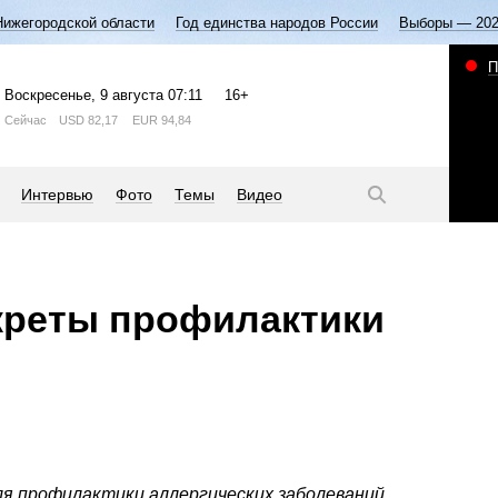
Нижегородской области
Год единства народов России
Выборы — 20
П
Воскресенье
, 9 августа
07:11
16+
Сейчас
USD
82,17
EUR
94,84
Интервью
Фото
Темы
Видео
креты профилактики
ля профилактики аллергических заболеваний.