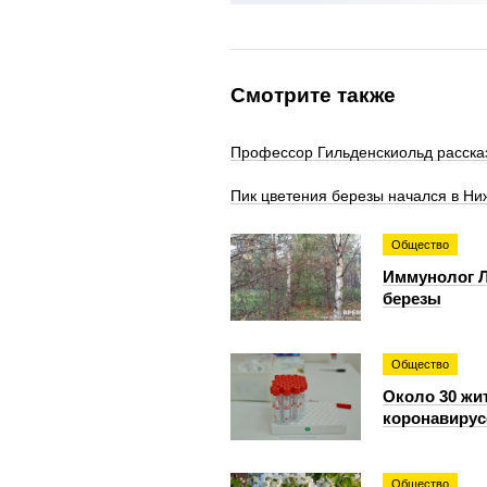
Смотрите также
Профессор Гильденскиольд рассказ
Пик цветения березы начался в Ни
Общество
Иммунолог Л
березы
Общество
Около 30 жи
коронавиру
Общество