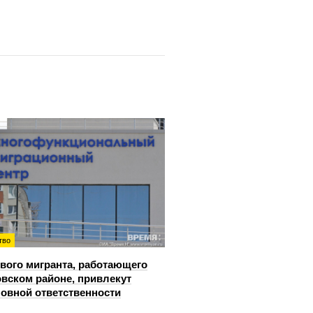
тво
вого мигранта, работающего
овском районе, привлекут
ловной ответственности