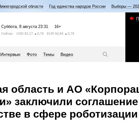
Нижегородской области
Год единства народов России
Выборы — 20
П
Суббота
, 8 августа
23:31
16+
Сейчас
USD
82,17
▲0,76
EUR
94,84
▲0,78
Интервью
Фото
Темы
Видео
я область и АО «Корпора
и» заключили соглашение
стве в сфере роботизации