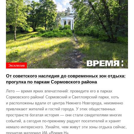
Эксклюзив
От советского наследия до современных зон отдыха:
прогулка по паркам Сормовского района
Лето — время ярких впечатлений: проведите его в парках
Сормовского района! Сормовский и Светлоярский парки, хоть
и расположены вдали от центра Нижнего Новгорода, неизменно
привлекают жителей и гостей города. У этих общественных
пространств богатая история — они стали свидетелями многих
событий, а сегодня по‑прежнему радуют посетителей и хранят
немало интересного. Узнайте, чем живут эти зоны отдыха сейчас,
прочитав материал ИА «Время Н».