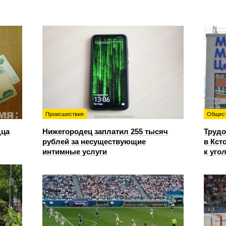
Происшествия
Общес
дца
Нижегородец заплатил 255 тысяч
Трудо
рублей за несуществующие
в Кст
интимные услуги
к уго