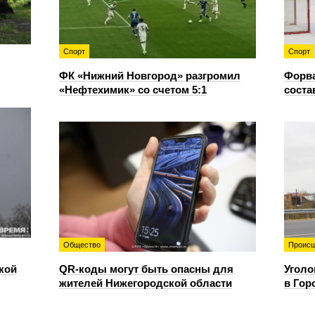
Спорт
Спорт
ФК «Нижний Новгород» разгромил
Форв
«Нефтехимик» со счетом 5:1
соста
Общество
Происш
кой
QR-коды могут быть опасны для
Уголо
жителей Нижегородской области
в Гор