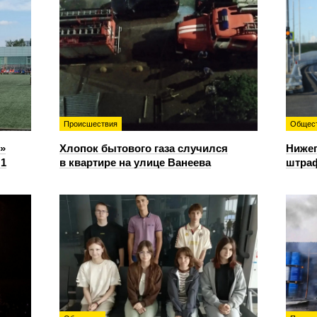
Происшествия
Общес
»
Хлопок бытового газа случился
Нижег
:1
в квартире на улице Ванеева
штраф