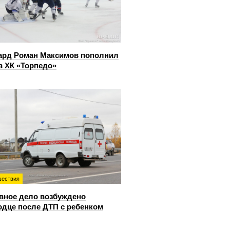
ард Роман Максимов пополнил
в ХК «Торпедо»
ествия
вное дело возбуждено
одце после ДТП с ребенком