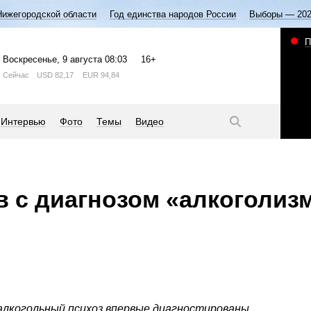
Нижегородской области
Год единства народов России
Выборы — 20
П
Воскресенье
, 9 августа
08:03
16+
Сейчас
USD
82,17
EUR
94,84
Интервью
Фото
Темы
Видео
 с диагнозом «алкоголизм
 алкогольный психоз впервые диагностированы