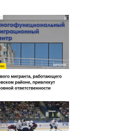
тво
вого мигранта, работающего
овском районе, привлекут
ловной ответственности