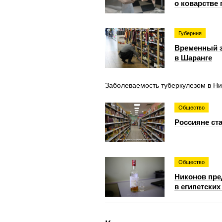
о коварстве 
Губерния
Временный з
в Шаранге
Заболеваемость туберкулезом в Ни
Общество
Россияне ст
Общество
Никонов пре
в египетских