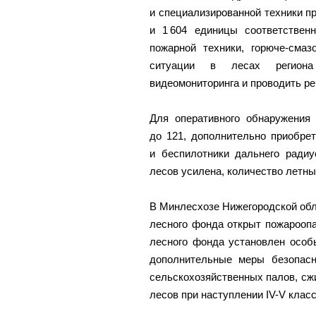
и специализированной техники п
и 1 604 единицы соответственн
пожарной техники, горюче-смаз
ситуации в лесах региона
видеомониторинга и проводить р
Для оперативного обнаружения 
до 121, дополнительно приобре
и беспилотники дальнего ради
лесов усилена, количество летны
В Минлесхозе Нижегородской обла
лесного фонда открыт пожароопас
лесного фонда установлен особ
дополнительные меры безопасно
сельскохозяйственных палов, сжи
лесов при наступлении IV-V клас