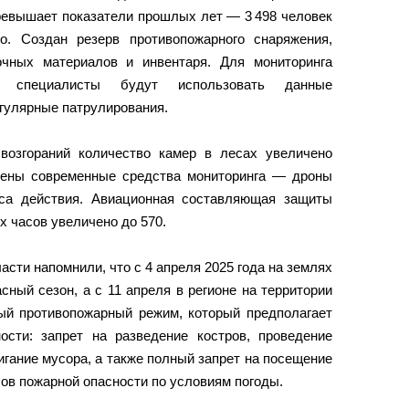
ревышает показатели прошлых лет — 3 498 человек
о. Создан резерв противопожарного снаряжения,
очных материалов и инвентаря. Для мониторинга
 специалисты будут использовать данные
егулярные патрулирования.
возгораний количество камер в лесах увеличено
тены современные средства мониторинга — дроны
уса действия. Авиационная составляющая защиты
х часов увеличено до 570.
сти напомнили, что с 4 апреля 2025 года на землях
ный сезон, а с 11 апреля в регионе на территории
ый противопожарный режим, который предполагает
сти: запрет на разведение костров, проведение
гание мусора, а также полный запрет на посещение
сов пожарной опасности по условиям погоды.