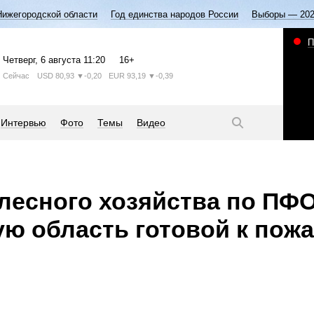
Нижегородской области
Год единства народов России
Выборы — 20
П
Четверг
, 6 августа
11:20
16+
Сейчас
USD
80,93
▼-0,20
EUR
93,19
▼-0,39
Интервью
Фото
Темы
Видео
лесного хозяйства по ПФ
ю область готовой к пож