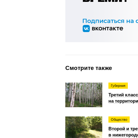
Смотрите также
Губерния
Третий клас
на территор
Общество
Второй и тр
в нижегород