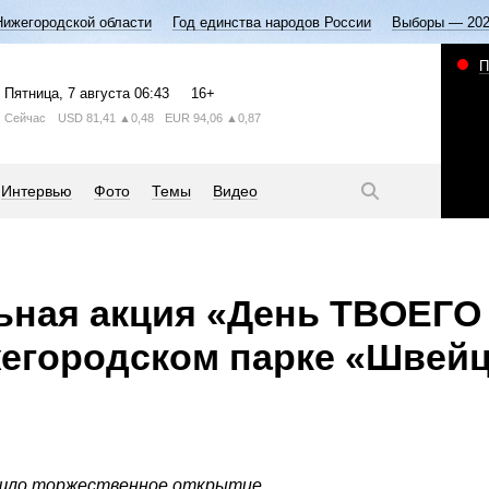
Нижегородской области
Год единства народов России
Выборы — 20
П
Пятница
, 7 августа
06:43
16+
Сейчас
USD
81,41
▲0,48
EUR
94,06
▲0,87
Интервью
Фото
Темы
Видео
ьная акция «День ТВОЕГО
жегородском парке «Швей
ошло торжественное открытие