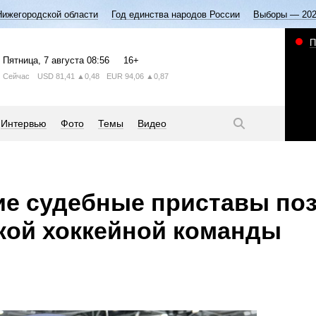
Нижегородской области
Год единства народов России
Выборы — 20
П
Пятница
, 7 августа
08:56
16+
Сейчас
USD
81,41
▲0,48
EUR
94,06
▲0,87
Интервью
Фото
Темы
Видео
ие судебные приставы по
кой хоккейной команды