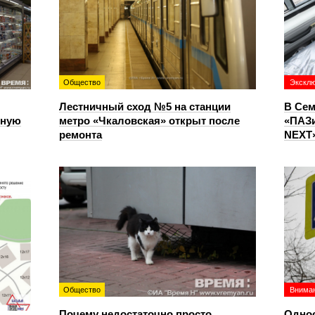
Общество
Экскл
Лестничный сход №5 на станции
В Сем
чную
метро «Чкаловская» открыт после
«ПАЗи
ремонта
NEXT»
Общество
Вниман
Почему недостаточно просто
Однос