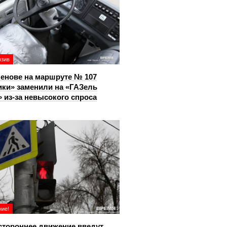
юзив
енове на маршруте № 107
ки» заменили на «ГАЗель
 из‑за невысокого спроса
ие!
тороннее движение введут