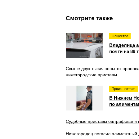
Смотрите также
Общество
Владелица а
почти на 89 
Свыше двух тысяч попыток пронос
нижегородские приставы
Происшествия
В Нижнем Но
по алимента
Судебные приставы оштрафовали к
Нижегородец погасил алиментный д