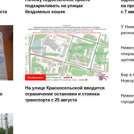
подкармливать на улицах
на пр
уста
бездомных кошек
с 7 ав
У Ниже
регион
Нижег
опера
щитов
Бар в
Внимание!
Новго
На улице Красносельской вводится
о
ограничение остановки и стоянки
Нижни
транспорта с 25 августа
город