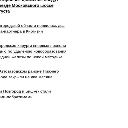
оезде Московского шоссе
густа
городской области появились два
а-партнера в Киргизии
ородские хирурги впервые провели
цию по удалению новообразования
идной железы по новой методике
 Автозаводском районе Нижнего
рода закрыли на два месяца
й Новгород и Бишкек стали
ами-побратимами