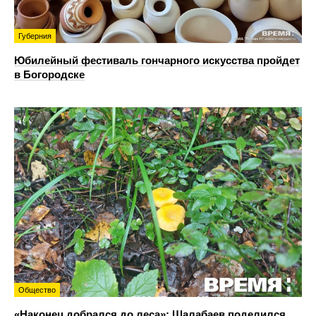
Губерния
Юбилейный фестиваль гончарного искусства пройдет
в Богородске
Общество
«Наконец добрался до леса»: Шалабаев поделился