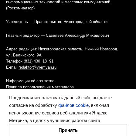
информационных технологий и массовых коммуникаций
(Роскомнадзор)
Учредитель — Правительство Нижегородской области
Главный редактор — Савельев Александр Михайлович
Адрес редакции: Нижегородская область, Нижний Новгород,
ул. Белинского, 9А
Телефон (831) 430−18−91
E-mail
redaktor@vremyan.ru
Информация об агентстве
Правила использования материалов
Продолжая использовать данный сайт, вы даете
Информационная политика использования «cookies»-файлов
согласие на обработку
файлов cookie
, включая
использование сервиса веб-аналитики Яндекс
Ресурс содержит материалы 16+
Метрика, в целях улучшения работы сайта
Сделано в digital-агентстве
Принять