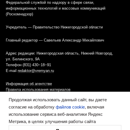
Федеральной службой по надзору в сфере связи,
информационных технологий и массовых коммуникаций
(Роскомнадзор)
Учредитель — Правительство Нижегородской области
Главный редактор — Савельев Александр Михайлович
Адрес редакции: Нижегородская область, Нижний Новгород,
ул. Белинского, 9А
Телефон (831) 430−18−91
E-mail
redaktor@vremyan.ru
Информация об агентстве
Правила использования материалов
Продолжая использовать данный сайт, вы даете
Информационная политика использования «cookies»-файлов
согласие на обработку
файлов cookie
, включая
использование сервиса веб-аналитики Яндекс
Ресурс содержит материалы 16+
Метрика, в целях улучшения работы сайта
Сделано в digital-агентстве