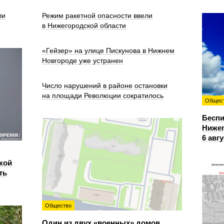
ли
Режим ракетной опасности ввели
в Нижегородской области
«Гейзер» на улице Пискунова в Нижнем
Новгороде уже устранен
Число нарушений в районе остановки
на площади Революции сократилось
Общес
Беспи
Нижег
6 авгу
кой
ть
Общество
Один из двух «военных» домов