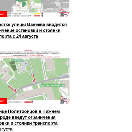
ие!
астке улицы Ванеева вводится
ичение остановки и стоянки
порта с 24 августа
ие!
ице Политбойцов в Нижнем
роде введут ограничения
овки и стоянки транспорта
вгуста