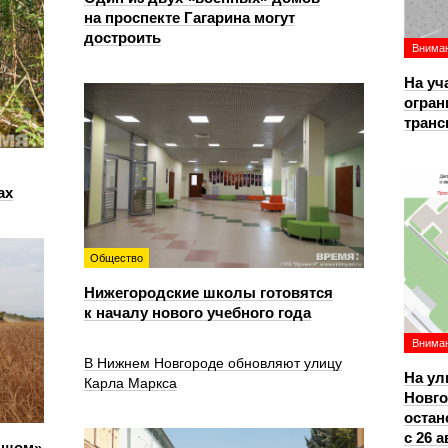
на проспекте Гагарина могут
достроить
Вниман
На уч
огран
транс
ах
Общество
Нижегородские школы готовятся
к началу нового учебного года
Вниман
В Нижнем Новгороде обновляют улицу
На ул
Карла Маркса
Новго
остан
с 26 а
ьшом»