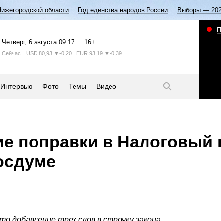
Нижегородской области
Год единства народов России
Выборы — 20
П
Четверг
, 6 августа
09:17
16+
Сейчас
USD
80,93
▼-0,20
EUR
93,19
▼-0,39
Интервью
Фото
Темы
Видео
е поправки в Налоговый 
осдуме
о добавление трех слов в строчку закона