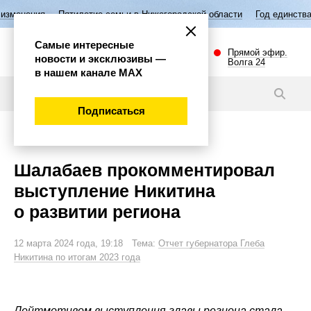
илетие семьи в Нижегородской области
Год единства народов России
Самые интересные
Прямой эфир.
новости и эксклюзивы —
Волга 24
в нашем канале МАХ
Новости
Подписаться
Политика
Шалабаев прокомментировал
выступление Никитина
о развитии региона
12 марта 2024 года, 19:18 Тема:
Отчет губернатора Глеба
Никитина по итогам 2023 года
Лейтмотивом выступления главы региона стала