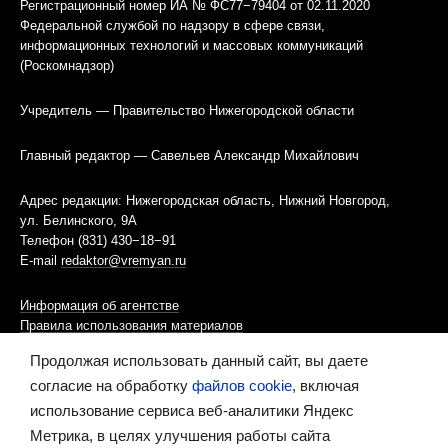
Регистрационный номер ИА № ФС77−79404 от 02.11.2020
Федеральной службой по надзору в сфере связи,
информационных технологий и массовых коммуникаций
(Роскомнадзор)
Учредитель — Правительство Нижегородской области
Главный редактор — Савельев Александр Михайлович
Адрес редакции: Нижегородская область, Нижний Новгород,
ул. Белинского, 9А
Телефон (831) 430−18−91
E-mail
redaktor@vremyan.ru
Информация об агентстве
Правила использования материалов
Продолжая использовать данный сайт, вы даете
Информационная политика использования «cookies»-файлов
согласие на обработку
файлов cookie
, включая
использование сервиса веб-аналитики Яндекс
Ресурс содержит материалы 16+
Метрика, в целях улучшения работы сайта