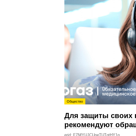
Общество
Для защиты своих 
рекомендуют обращ
erid: F7NfYUJCUneTUTqtHY1g