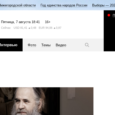
Нижегородской области
Год единства народов России
Выборы — 20
П
Пятница
, 7 августа
18:41
16+
Сейчас
USD
81,41
▲0,48
EUR
94,06
▲0,87
Интервью
Фото
Темы
Видео