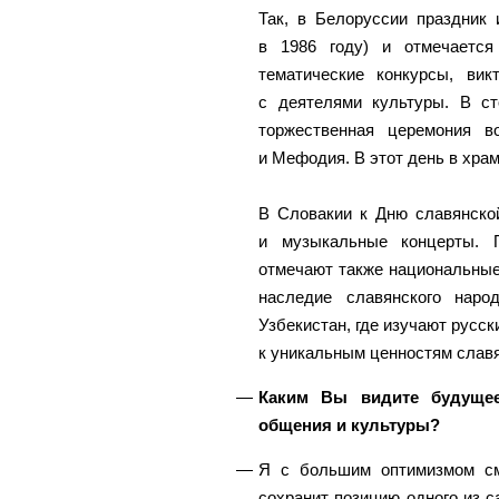
Так, в Белоруссии праздник 
в 1986 году) и отмечается
тематические конкурсы, вик
с деятелями культуры. В ст
торжественная церемония в
и Мефодия. В этот день в хра
В Словакии к Дню славянско
и музыкальные концерты. 
отмечают также национальны
наследие славянского наро
Узбекистан, где изучают русс
к уникальным ценностям славя
Каким Вы видите будущее
общения и культуры?
Я с большим оптимизмом см
сохранит позицию одного из 