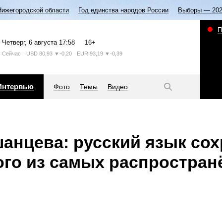
Нижегородской области
Год единства народов России
Выборы — 20
П
Четверг
, 6 августа
17:58
16+
Сейчас
USD
80,93
▼-0,20
EUR
93,19
▼-0,39
Интервью
Фото
Темы
Видео
анцева: русский язык сох
го из самых распростран