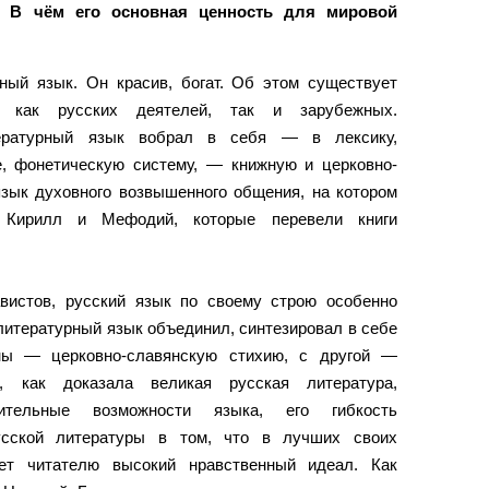
? В чём его основная ценность для мировой
ный язык. Он красив, богат. Об этом существует
й как русских деятелей, так и зарубежных.
ературный язык вобрал в себя — в лексику,
е, фонетическую систему, — книжную и церковно-
язык духовного возвышенного общения, на котором
е Кирилл и Мефодий, которые перевели книги
истов, русский язык по своему строю особенно
 литературный язык объединил, синтезировал в себе
ны — церковно-славянскую стихию, с другой —
 как доказала великая русская литература,
ительные возможности языка, его гибкость
усской литературы в том, что в лучших своих
ает читателю высокий нравственный идеал. Как