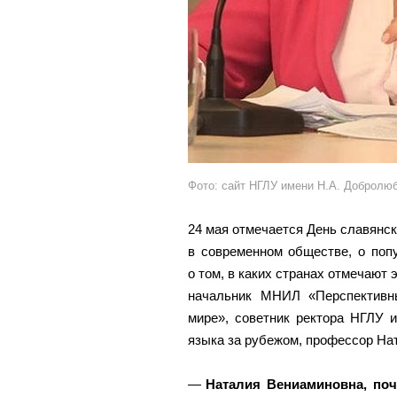
Фото: сайт НГЛУ имени Н.А. Добролю
24 мая отмечается День славянск
в современном обществе, о поп
о том, в каких странах отмечают
начальник МНИЛ «Перспективн
мире», советник ректора НГЛУ 
языка за рубежом, профессор На
Наталия Вениаминовна, поч