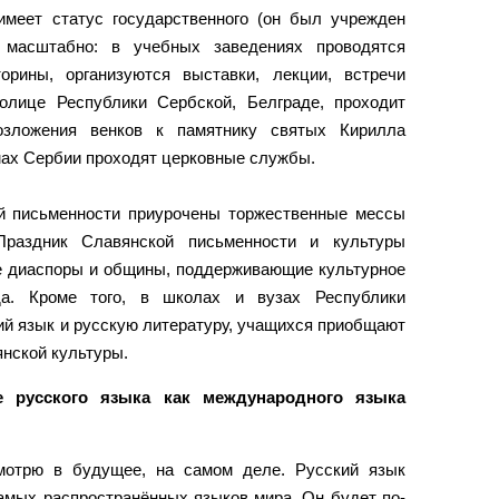
имеет статус государственного (он был учрежден
 масштабно: в учебных заведениях проводятся
торины, организуются выставки, лекции, встречи
олице Республики Сербской, Белграде, проходит
озложения венков к памятнику святых Кирилла
мах Сербии проходят церковные службы.
й письменности приурочены торжественные мессы
Праздник Славянской письменности и культуры
е диаспоры и общины, поддерживающие культурное
да. Кроме того, в школах и вузах Республики
кий язык и русскую литературу, учащихся приобщают
нской культуры.
 русского языка как международного языка
отрю в будущее, на самом деле. Русский язык
самых распространённых языков мира. Он будет по-