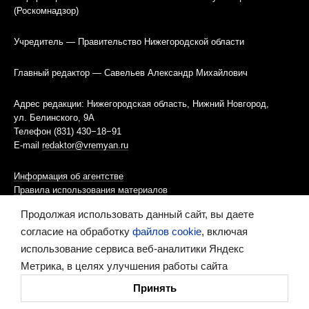
(Роскомнадзор)
Учредитель — Правительство Нижегородской области
Главный редактор — Савельев Александр Михайлович
Адрес редакции: Нижегородская область, Нижний Новгород,
ул. Белинского, 9А
Телефон (831) 430−18−91
E-mail
redaktor@vremyan.ru
Информация об агентстве
Правила использования материалов
Продолжая использовать данный сайт, вы даете
Информационная политика использования «cookies»-файлов
согласие на обработку
файлов cookie
, включая
использование сервиса веб-аналитики Яндекс
Ресурс содержит материалы 16+
Метрика, в целях улучшения работы сайта
Сделано в digital-агентстве
Принять