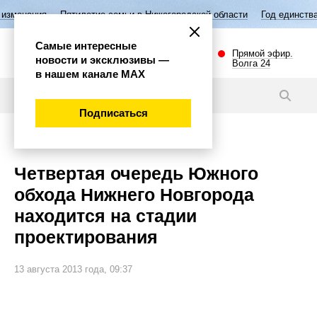
ятилетие семьи в Нижегородской области
Год единства народов Росси
Самые интересные
Прямой эфир.
новости и эксклюзивы —
Волга 24
в нашем канале МАХ
Новости
Подписаться
Общество
Четвертая очередь Южного
обхода Нижнего Новгорода
находится на стадии
проектирования
13 августа 2013 года, 09:37