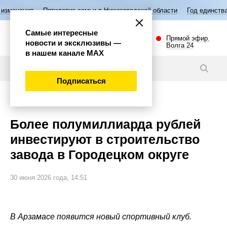
ятилетие семьи в Нижегородской области
Год единства народов Росси
Самые интересные
Прямой эфир.
новости и эксклюзивы —
Волга 24
в нашем канале МАХ
Новости
Подписаться
Экономика
Более полумиллиарда рублей
инвестируют в строительство
завода в Городецком округе
30 июня 2026 года, 14:51
В Арзамасе появится новый спортивный клуб.