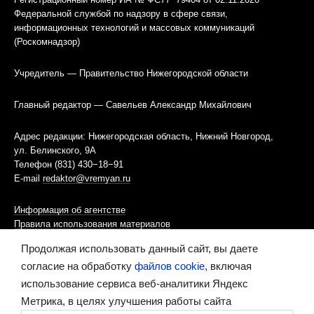
Федеральной службой по надзору в сфере связи,
информационных технологий и массовых коммуникаций
(Роскомнадзор)
Учредитель — Правительство Нижегородской области
Главный редактор — Савельев Александр Михайлович
Адрес редакции: Нижегородская область, Нижний Новгород,
ул. Белинского, 9А
Телефон (831) 430−18−91
E-mail
redaktor@vremyan.ru
Информация об агентстве
Правила использования материалов
Продолжая использовать данный сайт, вы даете
Информационная политика использования «cookies»-файлов
согласие на обработку
файлов cookie
, включая
использование сервиса веб-аналитики Яндекс
Ресурс содержит материалы 16+
Метрика, в целях улучшения работы сайта